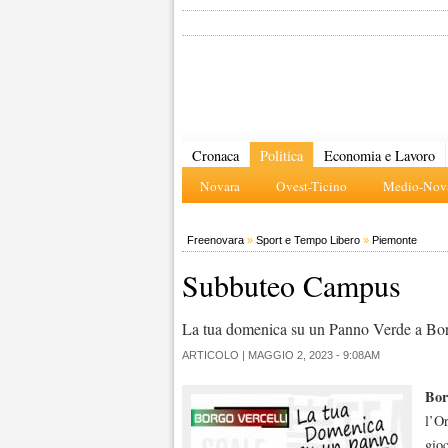
Cronaca
Politica
Economia e Lavoro
Novara
Ovest-Ticino
Medio-Nova
Freenovara
»
Sport e Tempo Libero
»
Piemonte
Subbuteo Campus
La tua domenica su un Panno Verde a Bor
ARTICOLO |
MAGGIO 2, 2023 - 9:08AM
Bor
l’Or
gio