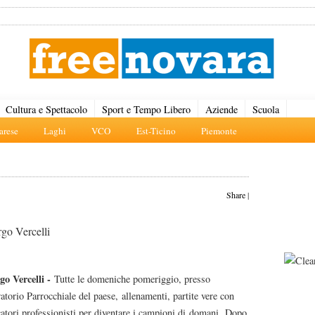
Cultura e Spettacolo
Sport e Tempo Libero
Aziende
Scuola
rese
Laghi
VCO
Est-Ticino
Piemonte
Share
|
go Vercelli
go Vercelli -
Tutte le domeniche pomeriggio, presso
atorio Parrocchiale del paese, allenamenti, partite vere con
catori professionisti per diventare i campioni di domani. Dopo