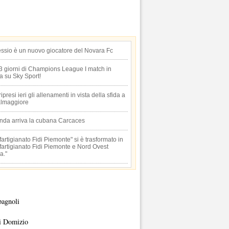
essio è un nuovo giocatore del Novara Fc
 3 giorni di Champions League I match in
ta su Sky Sport!
 ripresi ieri gli allenamenti in vista della sfida a
lmaggiore
anda arriva la cubana Carcaces
artigianato Fidi Piemonte" si è trasformato in
artigianato Fidi Piemonte e Nord Ovest
a."
pagnoli
i Domizio