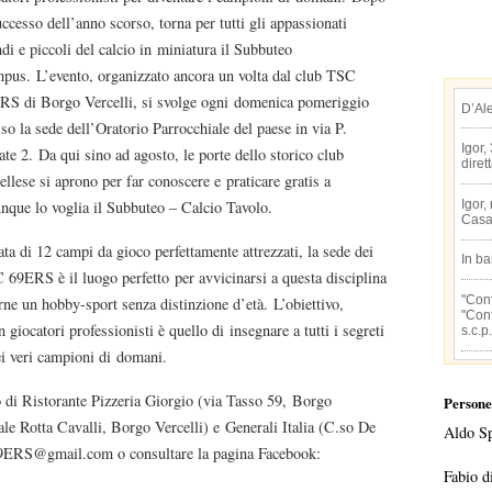
uccesso dell’anno scorso, torna per tutti gli appassionati
di e piccoli del calcio in miniatura il Subbuteo
pus. L’evento, organizzato ancora un volta dal club TSC
RS di Borgo Vercelli, si svolge ogni domenica pomeriggio
D’Al
so la sede dell’Oratorio Parrocchiale del paese in via P.
Igor,
te 2. Da qui sino ad agosto, le porte dello storico club
diret
ellese si aprono per far conoscere e praticare gratis a
Igor,
unque lo voglia il Subbuteo – Calcio Tavolo.
Casa
ta di 12 campi da gioco perfettamente attrezzati, la sede dei
In b
 69ERS è il luogo perfetto per avvicinarsi a questa disciplina
"Conf
rne un hobby-sport senza distinzione d’età. L’obiettivo,
"Conf
n giocatori professionisti è quello di insegnare a tutti i segreti
s.c.p.
dei veri campioni di domani.
no di Ristorante Pizzeria Giorgio (via Tasso 59, Borgo
Persone
nale Rotta Cavalli, Borgo Vercelli) e Generali Italia (C.so De
Aldo S
SC69ERS@gmail.com o consultare la pagina Facebook:
Fabio d