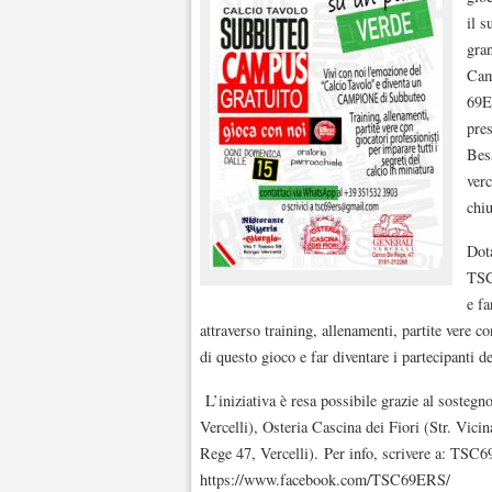
il s
gran
Cam
69E
pres
Besa
verc
chi
Dota
TSC
e fa
attraverso training, allenamenti, partite vere co
di questo gioco e far diventare i partecipanti 
L’iniziativa è resa possibile grazie al sosteg
Vercelli), Osteria Cascina dei Fiori (Str. Vici
Rege 47, Vercelli). Per info, scrivere a: T
https://www.facebook.com/TSC69ERS/