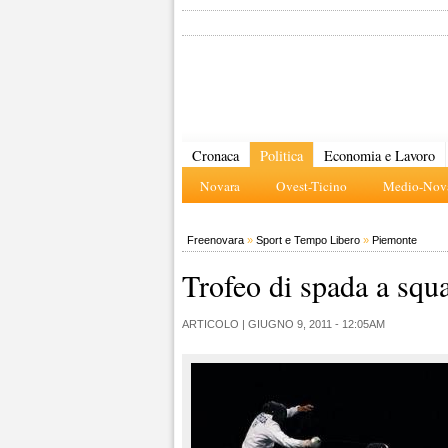
Cronaca
Politica
Economia e Lavoro
Novara
Ovest-Ticino
Medio-Nova
Freenovara
»
Sport e Tempo Libero
»
Piemonte
Trofeo di spada a squ
ARTICOLO |
GIUGNO 9, 2011 - 12:05AM