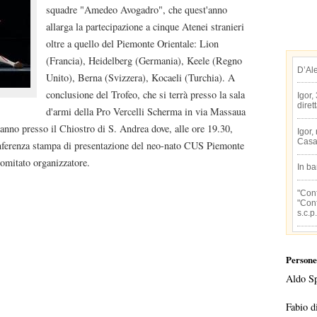
squadre "Amedeo Avogadro", che quest'anno
allarga la partecipazione a cinque Atenei stranieri
oltre a quello del Piemonte Orientale: Lion
(Francia), Heidelberg (Germania), Keele (Regno
D’Al
Unito), Berna (Svizzera), Kocaeli (Turchia). A
conclusione del Trofeo, che si terrà presso la sala
Igor,
diret
d'armi della Pro Vercelli Scherma in via Massaua
teranno presso il Chiostro di S. Andrea dove, alle ore 19.30,
Igor,
Casa
conferenza stampa di presentazione del neo-nato CUS Piemonte
comitato organizzatore.
In b
"Conf
"Conf
s.c.p.
Persone
Aldo S
Fabio d