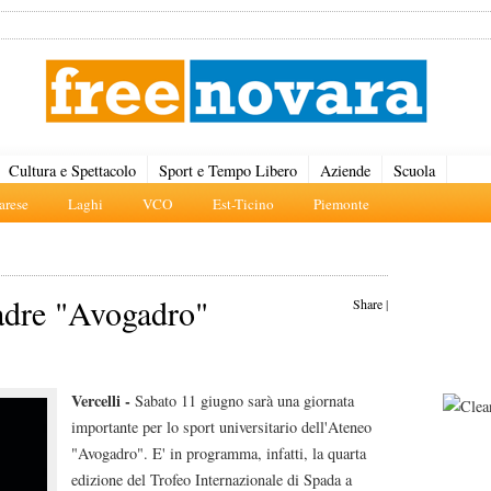
Cultura e Spettacolo
Sport e Tempo Libero
Aziende
Scuola
rese
Laghi
VCO
Est-Ticino
Piemonte
adre "Avogadro"
Share
|
Vercelli -
Sabato 11 giugno sarà una giornata
importante per lo sport universitario dell'Ateneo
"Avogadro". E' in programma, infatti, la quarta
edizione del Trofeo Internazionale di Spada a