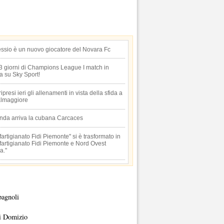
essio è un nuovo giocatore del Novara Fc
 3 giorni di Champions League I match in
ta su Sky Sport!
 ripresi ieri gli allenamenti in vista della sfida a
lmaggiore
anda arriva la cubana Carcaces
artigianato Fidi Piemonte" si è trasformato in
artigianato Fidi Piemonte e Nord Ovest
a."
pagnoli
i Domizio