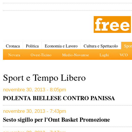
Cronaca
Politica
Economia e Lavoro
Cultura e Spettacolo
Spor
Novara
Ovest-Ticino
Medio-Novarese
Laghi
VCO
Sport e Tempo Libero
novembre 30, 2013 - 8:05pm
POLENTA BIELLESE CONTRO PANISSA
novembre 30, 2013 - 7:43pm
Sesto sigillo per l'Omt Basket Promozione