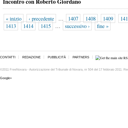
Incontro con Roberto Giordano
« inizio
‹ precedente
…
1407
1408
1409
141
1413
1414
1415
…
successivo ›
fine »
CONTATTI
REDAZIONE
PUBBLICITÀ
PARTNERS
©2011 FreeNovara - Autorizzazione del Tribunale di Novara, nr 504 del 17 febbraio 2011. Re
Google+