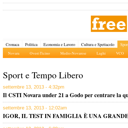
Cronaca
Politica
Economia e Lavoro
Cultura e Spettacolo
Spor
Novara
Ovest-Ticino
Medio-Novarese
Laghi
VCO
Sport e Tempo Libero
settembre 13, 2013 - 4:32pm
Il CSTI Novara under 21 a Godo per centrare la qu
settembre 13, 2013 - 12:02am
IGOR, IL TEST IN FAMIGLIA È UNA GRAND