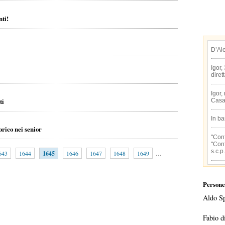
nti!
D’Al
Igor,
diret
Igor,
ti
Casa
In b
orico nei senior
"Conf
"Conf
s.c.p.
643
1644
1645
1646
1647
1648
1649
…
Persone
Aldo S
Fabio d