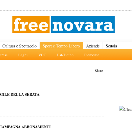
Cultura e Spettacolo
Sport e Tempo Libero
Aziende
Scuola
rese
Laghi
VCO
Est-Ticino
Piemonte
Share
|
UGILE DELLA SERATA
VA CAMPAGNA ABBONAMENTI