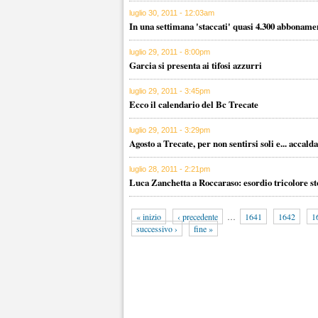
luglio 30, 2011 - 12:03am
In una settimana 'staccati' quasi 4.300 abboname
luglio 29, 2011 - 8:00pm
Garcia si presenta ai tifosi azzurri
luglio 29, 2011 - 3:45pm
Ecco il calendario del Bc Trecate
luglio 29, 2011 - 3:29pm
Agosto a Trecate, per non sentirsi soli e... accalda
luglio 28, 2011 - 2:21pm
Luca Zanchetta a Roccaraso: esordio tricolore st
« inizio
‹ precedente
…
1641
1642
1
successivo ›
fine »