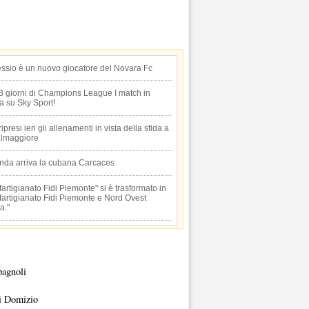
essio è un nuovo giocatore del Novara Fc
 3 giorni di Champions League I match in
ta su Sky Sport!
 ripresi ieri gli allenamenti in vista della sfida a
lmaggiore
anda arriva la cubana Carcaces
artigianato Fidi Piemonte" si è trasformato in
artigianato Fidi Piemonte e Nord Ovest
a."
pagnoli
i Domizio