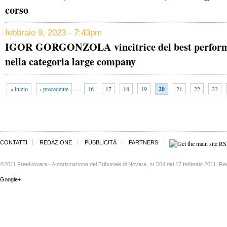
corso
febbraio 9, 2023 - 7:43pm
IGOR GORGONZOLA vincitrice del best perform
nella categoria large company
« inizio
‹ precedente
…
16
17
18
19
20
21
22
23
CONTATTI
REDAZIONE
PUBBLICITÀ
PARTNERS
©2011 FreeNovara - Autorizzazione del Tribunale di Novara, nr 504 del 17 febbraio 2011. Re
Google+