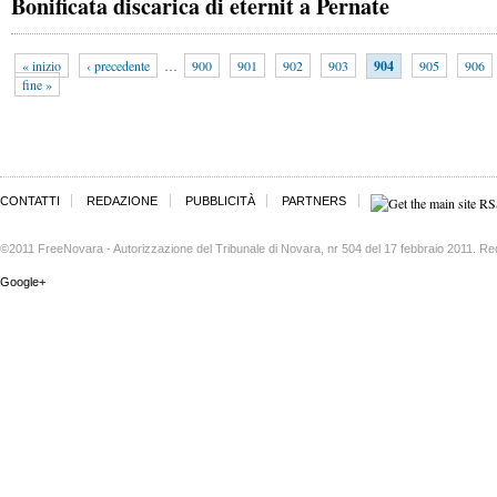
Bonificata discarica di eternit a Pernate
« inizio
‹ precedente
…
900
901
902
903
904
905
906
fine »
CONTATTI
REDAZIONE
PUBBLICITÀ
PARTNERS
©2011 FreeNovara - Autorizzazione del Tribunale di Novara, nr 504 del 17 febbraio 2011. Re
Google+