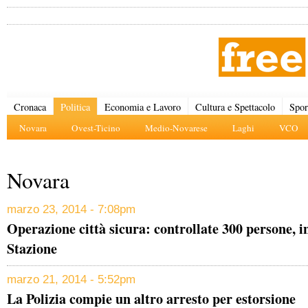
Cronaca
Politica
Economia e Lavoro
Cultura e Spettacolo
Spor
Novara
Ovest-Ticino
Medio-Novarese
Laghi
VCO
Novara
marzo 23, 2014 - 7:08pm
Operazione città sicura: controllate 300 persone, i
Stazione
marzo 21, 2014 - 5:52pm
La Polizia compie un altro arresto per estorsione