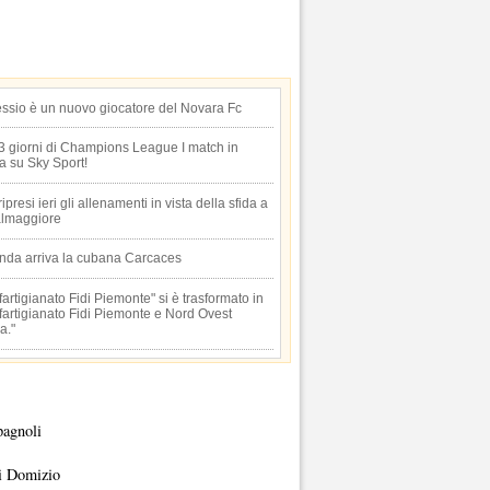
essio è un nuovo giocatore del Novara Fc
 3 giorni di Champions League I match in
ta su Sky Sport!
 ripresi ieri gli allenamenti in vista della sfida a
lmaggiore
anda arriva la cubana Carcaces
artigianato Fidi Piemonte" si è trasformato in
artigianato Fidi Piemonte e Nord Ovest
a."
pagnoli
i Domizio