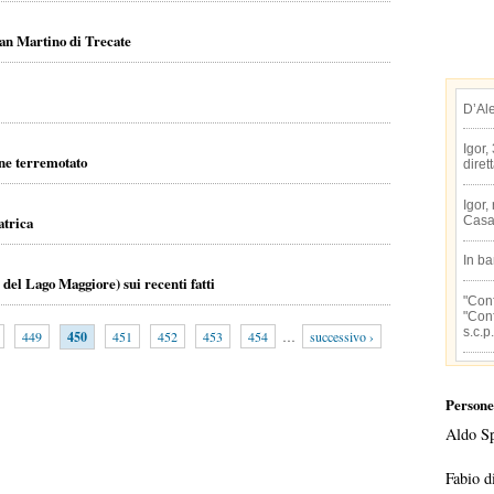
San Martino di Trecate
D’Al
Igor,
ne terremotato
diret
Igor,
atrica
Casa
In b
del Lago Maggiore) sui recenti fatti
"Conf
"Conf
s.c.p.
449
450
451
452
453
454
…
successivo ›
Persone
Aldo S
Fabio d