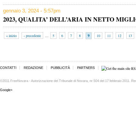
gennaio 3, 2024 - 5:57pm
2023, QUALITA’ DELL’ARIA IN NETTO MI
« inizio
‹ precedente
…
5
6
7
8
9
10
11
12
13
CONTATTI
REDAZIONE
PUBBLICITÀ
PARTNERS
©2011 FreeNovara - Autorizzazione del Tribunale di Novara, nr 504 del 17 febbraio 2011. Re
Google+