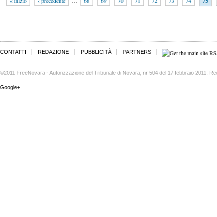
« inizio
‹ precedente
…
68
69
70
71
72
73
74
75
CONTATTI
REDAZIONE
PUBBLICITÀ
PARTNERS
©2011 FreeNovara - Autorizzazione del Tribunale di Novara, nr 504 del 17 febbraio 2011. Re
Google+