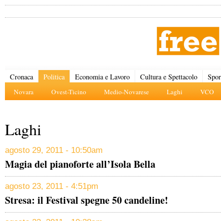
Cronaca
Politica
Economia e Lavoro
Cultura e Spettacolo
Spor
Novara
Ovest-Ticino
Medio-Novarese
Laghi
VCO
Laghi
agosto 29, 2011 - 10:50am
Magia del pianoforte all’Isola Bella
agosto 23, 2011 - 4:51pm
Stresa: il Festival spegne 50 candeline!