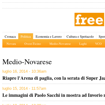
Cronaca
Politica
Economia e Lavoro
Cultura e Spettacolo
Spor
Novara
Ovest-Ticino
Medio-Novarese
Laghi
VCO
Medio-Novarese
luglio 16, 2014 - 10:36am
Riapre l'Arena di paglia, con la serata di Super J
luglio 15, 2014 - 11:57am
Le immagini di Paolo Sacchi in mostra ad Invorio n