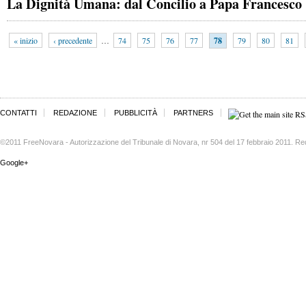
La Dignità Umana: dal Concilio a Papa Francesco
« inizio
‹ precedente
…
74
75
76
77
78
79
80
81
CONTATTI
REDAZIONE
PUBBLICITÀ
PARTNERS
©2011 FreeNovara - Autorizzazione del Tribunale di Novara, nr 504 del 17 febbraio 2011. Re
Google+