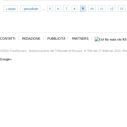
« inizio
‹ precedente
…
5
6
7
8
9
10
11
12
13
CONTATTI
REDAZIONE
PUBBLICITÀ
PARTNERS
©2011 FreeNovara - Autorizzazione del Tribunale di Novara, nr 504 del 17 febbraio 2011. Re
Google+