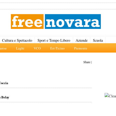
Cultura e Spettacolo
Sport e Tempo Libero
Aziende
Scuola
rese
Laghi
VCO
Est-Ticino
Piemonte
Share
|
Coccia
u Belay