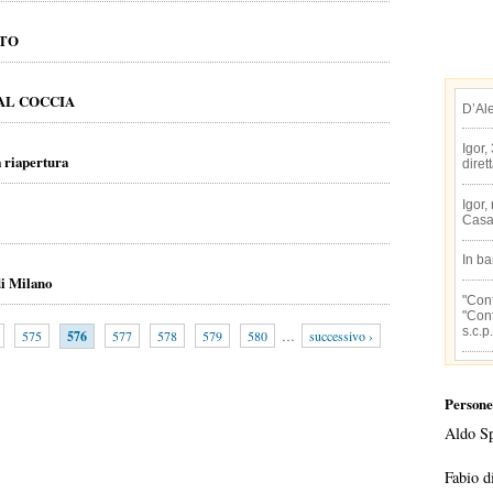
ATO
AL COCCIA
D’Al
Igor,
a riapertura
diret
Igor,
Casa
In b
di Milano
"Conf
"Conf
s.c.p.
575
576
577
578
579
580
…
successivo ›
Persone
Aldo S
Fabio d