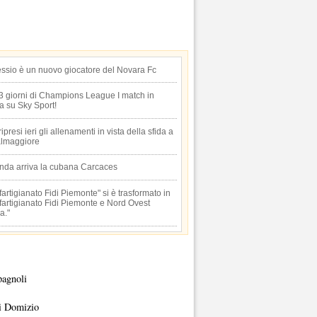
essio è un nuovo giocatore del Novara Fc
 3 giorni di Champions League I match in
ta su Sky Sport!
 ripresi ieri gli allenamenti in vista della sfida a
lmaggiore
anda arriva la cubana Carcaces
artigianato Fidi Piemonte" si è trasformato in
artigianato Fidi Piemonte e Nord Ovest
a."
pagnoli
i Domizio