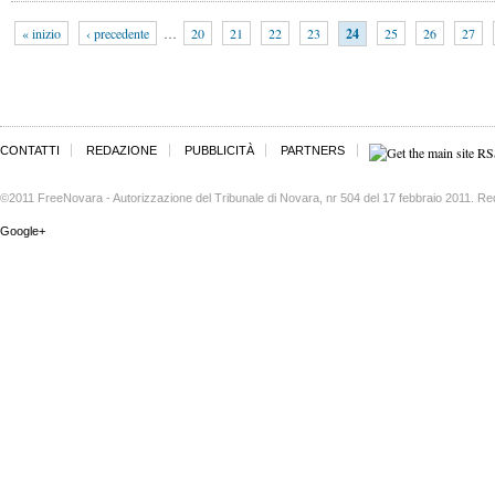
« inizio
‹ precedente
…
20
21
22
23
24
25
26
27
CONTATTI
REDAZIONE
PUBBLICITÀ
PARTNERS
©2011 FreeNovara - Autorizzazione del Tribunale di Novara, nr 504 del 17 febbraio 2011. Re
Google+