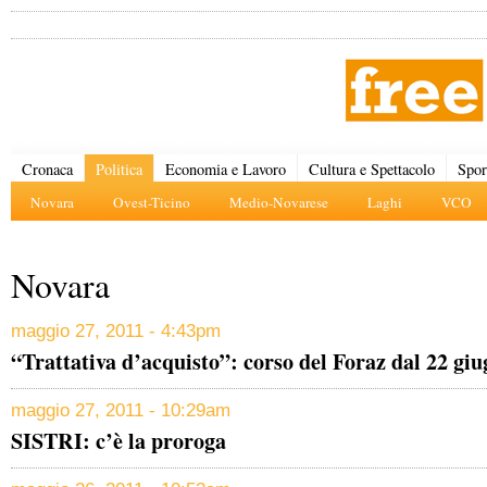
Cronaca
Politica
Economia e Lavoro
Cultura e Spettacolo
Spor
Novara
Ovest-Ticino
Medio-Novarese
Laghi
VCO
Novara
maggio 27, 2011 - 4:43pm
“Trattativa d’acquisto”: corso del Foraz dal 22 gi
maggio 27, 2011 - 10:29am
SISTRI: c’è la proroga