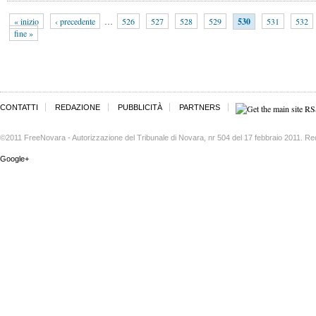
« inizio
‹ precedente
…
526
527
528
529
530
531
532
fine »
CONTATTI
REDAZIONE
PUBBLICITÀ
PARTNERS
©2011 FreeNovara - Autorizzazione del Tribunale di Novara, nr 504 del 17 febbraio 2011. Re
Google+