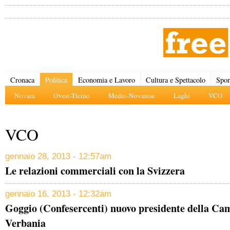
Cronaca
Politica
Economia e Lavoro
Cultura e Spettacolo
Spor
Novara
Ovest-Ticino
Medio-Novarese
Laghi
VCO
VCO
gennaio 28, 2013 - 12:57am
Le relazioni commerciali con la Svizzera
gennaio 16, 2013 - 12:32am
Goggio (Confesercenti) nuovo presidente della C
Verbania