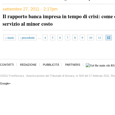
settembre 27, 2011 - 2:17pm
Il rapporto banca impresa in tempo di crisi: come o
servizio al minor costo
« inizio
‹ precedente
…
4
5
6
7
8
9
10
11
12
CONTATTI
REDAZIONE
PUBBLICITÀ
PARTNERS
©2011 FreeNovara - Autorizzazione del Tribunale di Novara, nr 504 del 17 febbraio 2011. Re
Google+