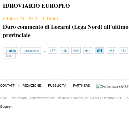
IDROVIARIO EUROPEO
ottobre 21, 2011 - 1:19am
Duro commento di Locarni (Lega Nord) all'ultimo
provinciale
« inizio
‹ precedente
…
627
628
629
630
631
632
633
fine »
CONTATTI
REDAZIONE
PUBBLICITÀ
PARTNERS
©2011 FreeNovara - Autorizzazione del Tribunale di Novara, nr 504 del 17 febbraio 2011. Re
Google+