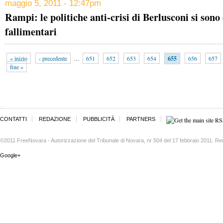
maggio 5, 2011 - 12:47pm
Rampi: le politiche anti-crisi di Berlusconi si son
fallimentari
« inizio
‹ precedente
…
651
652
653
654
655
656
657
fine »
CONTATTI
REDAZIONE
PUBBLICITÀ
PARTNERS
©2011 FreeNovara - Autorizzazione del Tribunale di Novara, nr 504 del 17 febbraio 2011. Re
Google+