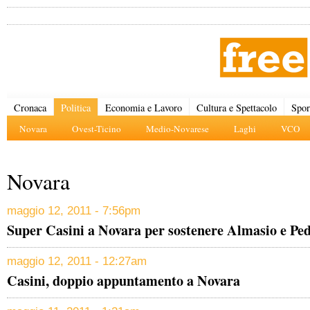
Cronaca
Politica
Economia e Lavoro
Cultura e Spettacolo
Spor
Novara
Ovest-Ticino
Medio-Novarese
Laghi
VCO
Novara
maggio 12, 2011 - 7:56pm
Super Casini a Novara per sostenere Almasio e Ped
maggio 12, 2011 - 12:27am
Casini, doppio appuntamento a Novara