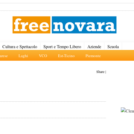
Cultura e Spettacolo
Sport e Tempo Libero
Aziende
Scuola
rese
Laghi
VCO
Est-Ticino
Piemonte
Share
|