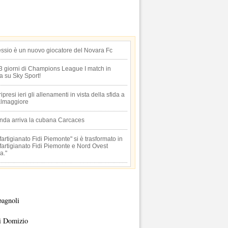
essio è un nuovo giocatore del Novara Fc
 3 giorni di Champions League I match in
ta su Sky Sport!
 ripresi ieri gli allenamenti in vista della sfida a
lmaggiore
anda arriva la cubana Carcaces
artigianato Fidi Piemonte" si è trasformato in
artigianato Fidi Piemonte e Nord Ovest
a."
pagnoli
i Domizio