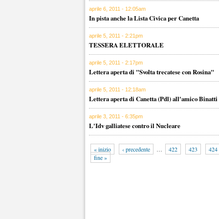
aprile 6, 2011 - 12:05am
In pista anche la Lista Civica per Canetta
aprile 5, 2011 - 2:21pm
TESSERA ELETTORALE
aprile 5, 2011 - 2:17pm
Lettera aperta di "Svolta trecatese con Rosina"
aprile 5, 2011 - 12:18am
Lettera aperta di Canetta (Pdl) all'amico Binatti
aprile 3, 2011 - 6:35pm
L'Idv galliatese contro il Nucleare
« inizio
‹ precedente
…
422
423
424
fine »