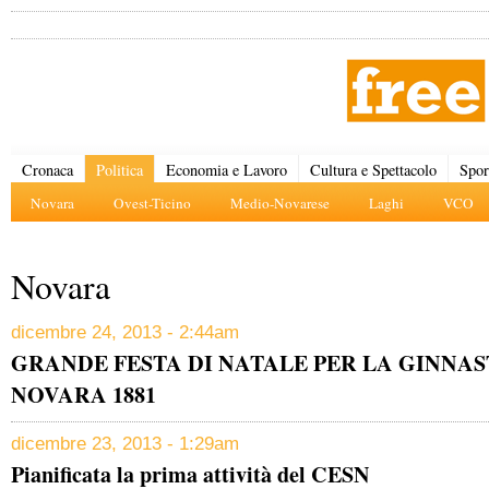
Cronaca
Politica
Economia e Lavoro
Cultura e Spettacolo
Spor
Novara
Ovest-Ticino
Medio-Novarese
Laghi
VCO
Novara
dicembre 24, 2013 - 2:44am
GRANDE FESTA DI NATALE PER LA GINNAS
NOVARA 1881
dicembre 23, 2013 - 1:29am
Pianificata la prima attività del CESN