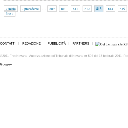
« inizio
‹ precedente
…
809
810
811
812
813
814
815
fine »
CONTATTI
REDAZIONE
PUBBLICITÀ
PARTNERS
©2011 FreeNovara - Autorizzazione del Tribunale di Novara, nr 504 del 17 febbraio 2011. Re
Google+