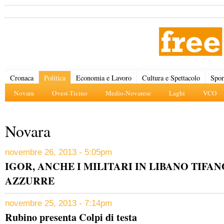
Cronaca
Politica
Economia e Lavoro
Cultura e Spettacolo
Spor
Novara
Ovest-Ticino
Medio-Novarese
Laghi
VCO
Novara
novembre 26, 2013 - 5:05pm
IGOR, ANCHE I MILITARI IN LIBANO TIFAN
AZZURRE
novembre 25, 2013 - 7:14pm
Rubino presenta Colpi di testa