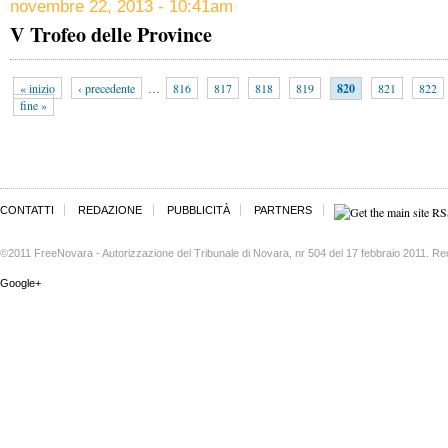
novembre 22, 2013 - 10:41am
V Trofeo delle Province
« inizio
‹ precedente
…
816
817
818
819
820
821
822
fine »
CONTATTI
REDAZIONE
PUBBLICITÀ
PARTNERS
©2011 FreeNovara - Autorizzazione del Tribunale di Novara, nr 504 del 17 febbraio 2011. Re
Google+