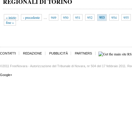
REGIONALI DI TORINO
« inizio
‹ precedente
…
949
950
951
952
953
954
955
fine »
CONTATTI
REDAZIONE
PUBBLICITÀ
PARTNERS
©2011 FreeNovara - Autorizzazione del Tribunale di Novara, nr 504 del 17 febbraio 2011. Re
Google+