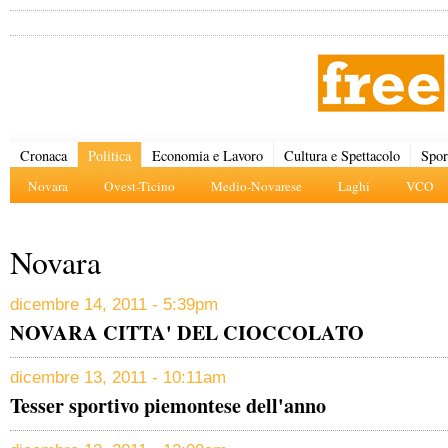
Cronaca
Politica
Economia e Lavoro
Cultura e Spettacolo
Spor
Novara
Ovest-Ticino
Medio-Novarese
Laghi
VCO
Novara
dicembre 14, 2011 - 5:39pm
NOVARA CITTA' DEL CIOCCOLATO
dicembre 13, 2011 - 10:11am
Tesser sportivo piemontese dell'anno