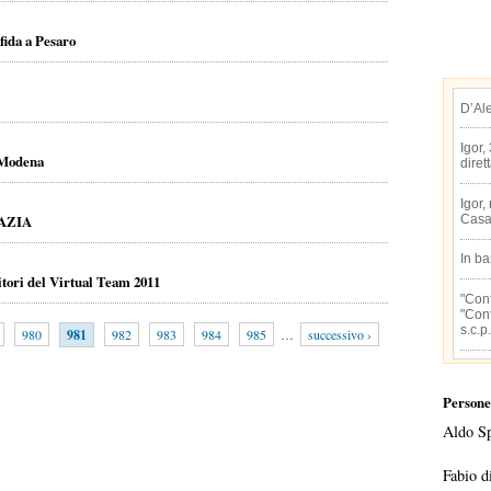
sfida a Pesaro
D’Al
Igor,
u Modena
diret
Igor,
AZIA
Casa
In b
citori del Virtual Team 2011
"Conf
"Conf
s.c.p.
980
981
982
983
984
985
…
successivo ›
Persone
Aldo S
Fabio d