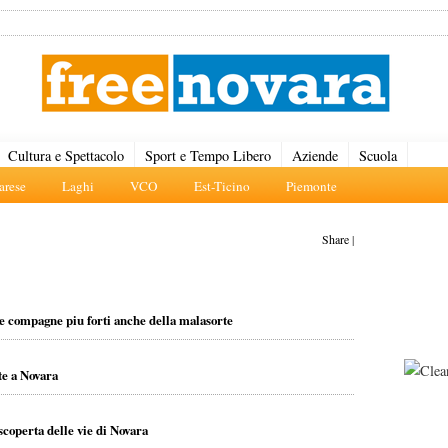
Cultura e Spettacolo
Sport e Tempo Libero
Aziende
Scuola
rese
Laghi
VCO
Est-Ticino
Piemonte
Share
|
 e compagne piu forti anche della malasorte
te a Novara
scoperta delle vie di Novara