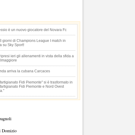
essio è un nuovo giocatore del Novara Fc
 3 giorni di Champions League I match in
ta su Sky Sport!
 ripresi ieri gli allenamenti in vista della sfida a
lmaggiore
anda arriva la cubana Carcaces
artigianato Fidi Piemonte" si è trasformato in
artigianato Fidi Piemonte e Nord Ovest
a."
pagnoli
i Domizio