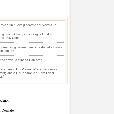
essio è un nuovo giocatore del Novara Fc
 3 giorni di Champions League I match in
ta su Sky Sport!
 ripresi ieri gli allenamenti in vista della sfida a
lmaggiore
anda arriva la cubana Carcaces
artigianato Fidi Piemonte" si è trasformato in
artigianato Fidi Piemonte e Nord Ovest
a."
pagnoli
i Domizio