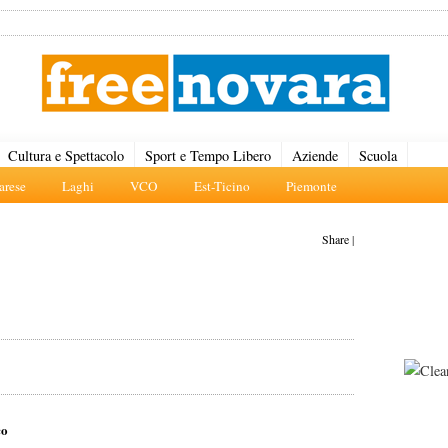
Cultura e Spettacolo
Sport e Tempo Libero
Aziende
Scuola
rese
Laghi
VCO
Est-Ticino
Piemonte
Share
|
co