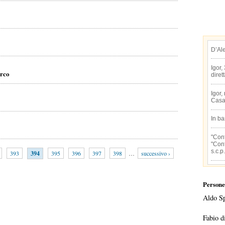
D’Al
Igor,
arco
diret
Igor,
Casa
In b
"Conf
"Conf
s.c.p.
393
394
395
396
397
398
…
successivo ›
Persone
Aldo S
Fabio d