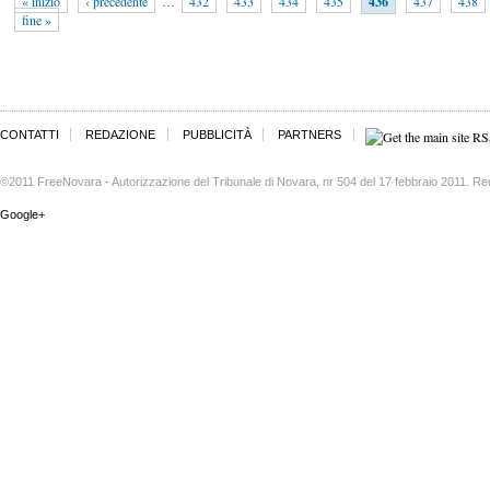
« inizio
‹ precedente
…
432
433
434
435
436
437
438
fine »
CONTATTI
REDAZIONE
PUBBLICITÀ
PARTNERS
©2011 FreeNovara - Autorizzazione del Tribunale di Novara, nr 504 del 17 febbraio 2011. Re
Google+