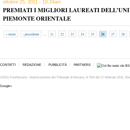
ottobre 25, 2011 - 10:24am
PREMIATI I MIGLIORI LAUREATI DELL’UN
PIEMONTE ORIENTALE
« inizio
‹ precedente
…
21
22
23
24
25
26
27
28
CONTATTI
REDAZIONE
PUBBLICITÀ
PARTNERS
©2011 FreeNovara - Autorizzazione del Tribunale di Novara, nr 504 del 17 febbraio 2011. Re
Google+