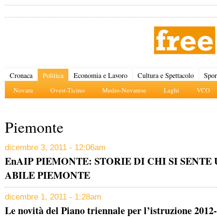
Cronaca
Politica
Economia e Lavoro
Cultura e Spettacolo
Spor
Novara
Ovest-Ticino
Medio-Novarese
Laghi
VCO
Piemonte
dicembre 3, 2011 - 12:06am
EnAIP PIEMONTE: STORIE DI CHI SI SENT
ABILE PIEMONTE
dicembre 1, 2011 - 1:28am
Le novità del Piano triennale per l’istruzione 2012