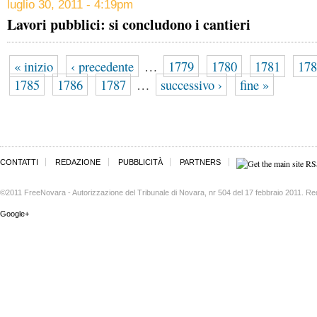
luglio 30, 2011 - 4:19pm
Lavori pubblici: si concludono i cantieri
« inizio
‹ precedente
…
1779
1780
1781
178
1785
1786
1787
…
successivo ›
fine »
CONTATTI
REDAZIONE
PUBBLICITÀ
PARTNERS
©2011 FreeNovara - Autorizzazione del Tribunale di Novara, nr 504 del 17 febbraio 2011. Re
Google+