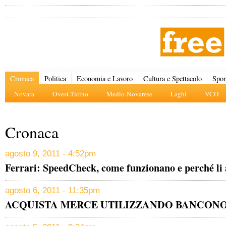
Cronaca
Politica
Economia e Lavoro
Cultura e Spettacolo
Spor
Novara
Ovest-Ticino
Medio-Novarese
Laghi
VCO
Cronaca
agosto 9, 2011 - 4:52pm
Ferrari: SpeedCheck, come funzionano e perché li 
agosto 6, 2011 - 11:35pm
ACQUISTA MERCE UTILIZZANDO BANCONO