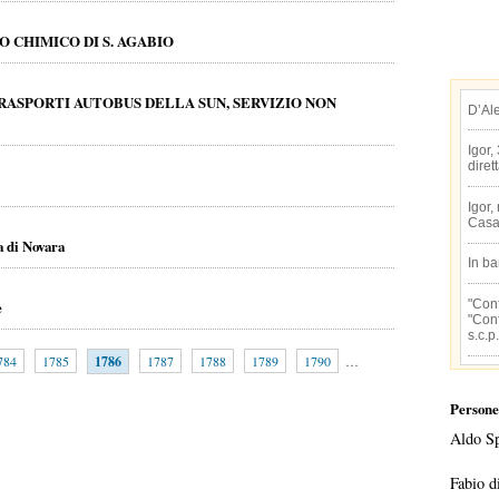
 CHIMICO DI S. AGABIO
RASPORTI AUTOBUS DELLA SUN, SERVIZIO NON
D’Al
Igor,
diret
Igor,
Casa
a di Novara
In b
"Conf
e
"Conf
s.c.p.
784
1785
1786
1787
1788
1789
1790
…
Persone
Aldo S
Fabio d