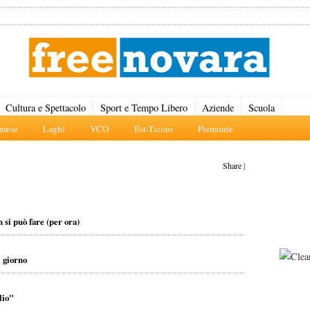
Cultura e Spettacolo
Sport e Tempo Libero
Aziende
Scuola
rese
Laghi
VCO
Est-Ticino
Piemonte
Share
|
 si può fare (per ora)
l giorno
lio"