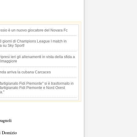
essio è un nuovo giocatore del Novara Fc
 3 giorni di Champions League I match in
ta su Sky Sport!
 ripresi ieri gli allenamenti in vista della sfida a
lmaggiore
anda arriva la cubana Carcaces
artigianato Fidi Piemonte" si è trasformato in
artigianato Fidi Piemonte e Nord Ovest
a."
pagnoli
i Domizio