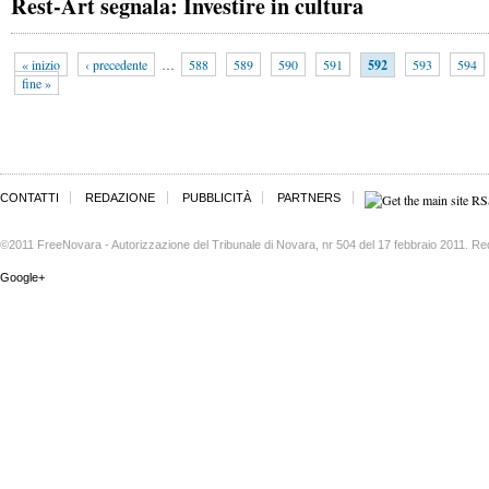
Rest-Art segnala: Investire in cultura
« inizio
‹ precedente
…
588
589
590
591
592
593
594
fine »
CONTATTI
REDAZIONE
PUBBLICITÀ
PARTNERS
©2011 FreeNovara - Autorizzazione del Tribunale di Novara, nr 504 del 17 febbraio 2011. Re
Google+