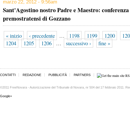
marzo 22, 2012 - 9:56am
Sant'Agostino nostro Padre e Maestro: conferenza
premostratensi di Gozzano
« inizio
‹ precedente
…
1198
1199
1200
120
1204
1205
1206
…
successivo ›
fine »
CONTATTI
REDAZIONE
PUBBLICITÀ
PARTNERS
©2011 FreeNovara - Autorizzazione del Tribunale di Novara, nr 504 del 17 febbraio 2011. Re
Google+