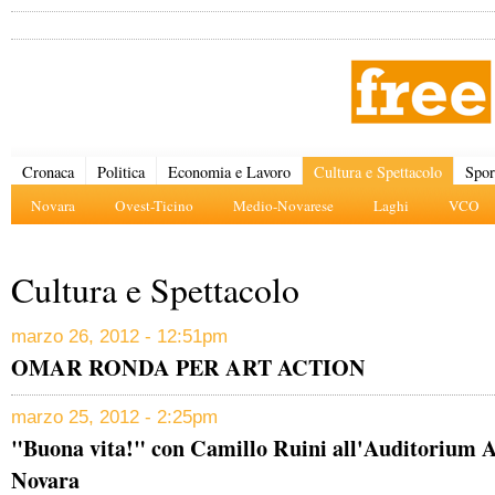
Cronaca
Politica
Economia e Lavoro
Cultura e Spettacolo
Spor
Novara
Ovest-Ticino
Medio-Novarese
Laghi
VCO
Cultura e Spettacolo
marzo 26, 2012 - 12:51pm
OMAR RONDA PER ART ACTION
marzo 25, 2012 - 2:25pm
"Buona vita!" con Camillo Ruini all'Auditorium 
Novara