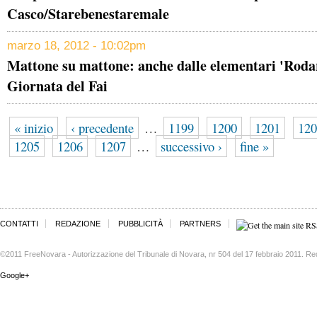
Casco/Starebenestaremale
marzo 18, 2012 - 10:02pm
Mattone su mattone: anche dalle elementari 'Rodar
Giornata del Fai
« inizio
‹ precedente
…
1199
1200
1201
120
1205
1206
1207
…
successivo ›
fine »
CONTATTI
REDAZIONE
PUBBLICITÀ
PARTNERS
©2011 FreeNovara - Autorizzazione del Tribunale di Novara, nr 504 del 17 febbraio 2011. Re
Google+