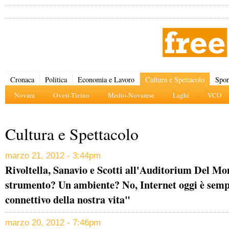
Cronaca
Politica
Economia e Lavoro
Cultura e Spettacolo
Spor
Novara
Ovest-Ticino
Medio-Novarese
Laghi
VCO
Cultura e Spettacolo
marzo 21, 2012 - 3:44pm
Rivoltella, Sanavio e Scotti all'Auditorium Del M
strumento? Un ambiente? No, Internet oggi è sempr
connettivo della nostra vita"
marzo 20, 2012 - 7:46pm