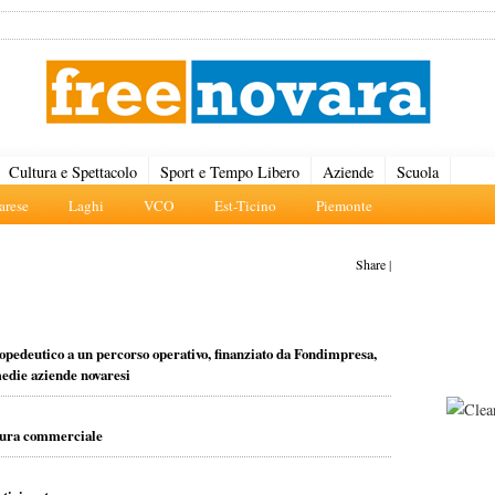
Cultura e Spettacolo
Sport e Tempo Libero
Aziende
Scuola
rese
Laghi
VCO
Est-Ticino
Piemonte
Share
|
 propedeutico a un percorso operativo, finanziato da Fondimpresa,
medie aziende novaresi
natura commerciale