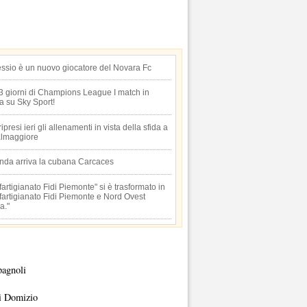
essio è un nuovo giocatore del Novara Fc
 3 giorni di Champions League I match in
ta su Sky Sport!
 ripresi ieri gli allenamenti in vista della sfida a
lmaggiore
anda arriva la cubana Carcaces
artigianato Fidi Piemonte" si è trasformato in
artigianato Fidi Piemonte e Nord Ovest
a."
pagnoli
i Domizio