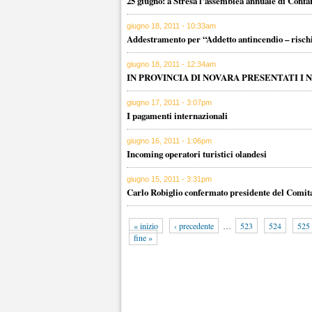
25 giugno: a Stresa l’assemblea annuale di Confa
giugno 18, 2011 - 10:33am
Addestramento per “Addetto antincendio – risch
giugno 18, 2011 - 12:34am
IN PROVINCIA DI NOVARA PRESENTATI I 
giugno 17, 2011 - 3:07pm
I pagamenti internazionali
giugno 16, 2011 - 1:06pm
Incoming operatori turistici olandesi
giugno 15, 2011 - 3:31pm
Carlo Robiglio confermato presidente del Comitat
« inizio
‹ precedente
…
523
524
525
fine »