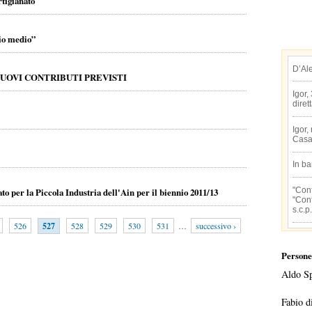
rtigianato
io medio”
D’Al
NUOVI CONTRIBUTI PREVISTI
Igor,
diret
Igor,
Casa
In b
"Conf
o per la Piccola Industria dell'Ain per il biennio 2011/13
"Conf
s.c.p.
526
527
528
529
530
531
…
successivo ›
Persone
Aldo S
Fabio d