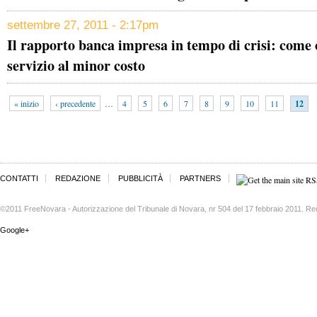
settembre 27, 2011 - 2:17pm
Il rapporto banca impresa in tempo di crisi: come o
servizio al minor costo
« inizio
‹ precedente
…
4
5
6
7
8
9
10
11
12
CONTATTI
REDAZIONE
PUBBLICITÀ
PARTNERS
©2011 FreeNovara - Autorizzazione del Tribunale di Novara, nr 504 del 17 febbraio 2011. Re
Google+