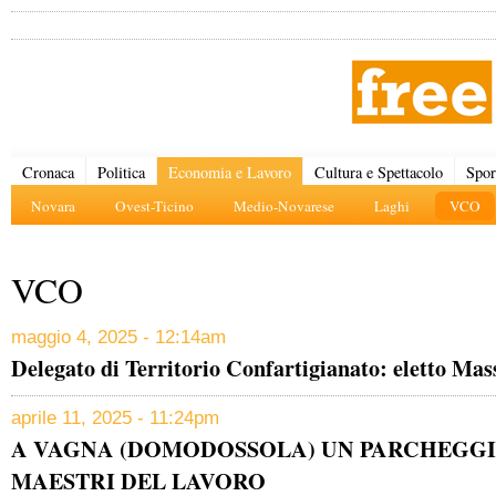
Cronaca
Politica
Economia e Lavoro
Cultura e Spettacolo
Spor
Novara
Ovest-Ticino
Medio-Novarese
Laghi
VCO
VCO
maggio 4, 2025 - 12:14am
Delegato di Territorio Confartigianato: eletto M
aprile 11, 2025 - 11:24pm
A VAGNA (DOMODOSSOLA) UN PARCHEGGI
MAESTRI DEL LAVORO