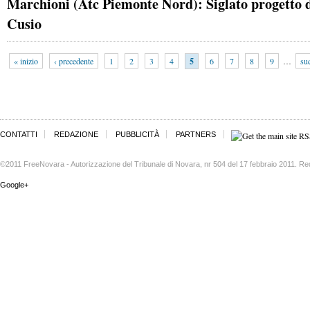
Marchioni (Atc Piemonte Nord): Siglato progetto d
Cusio
« inizio
‹ precedente
1
2
3
4
5
6
7
8
9
…
su
CONTATTI
REDAZIONE
PUBBLICITÀ
PARTNERS
©2011 FreeNovara - Autorizzazione del Tribunale di Novara, nr 504 del 17 febbraio 2011. Re
Google+