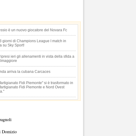
essio è un nuovo giocatore del Novara Fc
 3 giorni di Champions League I match in
ta su Sky Sport!
 ripresi ieri gli allenamenti in vista della sfida a
lmaggiore
anda arriva la cubana Carcaces
artigianato Fidi Piemonte" si è trasformato in
artigianato Fidi Piemonte e Nord Ovest
a."
pagnoli
i Domizio