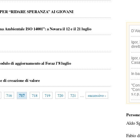
PER “RIDARE SPERANZA” AI GIOVANI
a Ambientale ISO 14001”: a Novara il 12 e il 21 luglio
D’Al
Igor,
diret
Igor,
odulo di aggiornamento al Foraz l’8 luglio
Casa
In b
ie di creazione di valore
"Conf
"Conf
s.c.p.
716
717
718
719
720
721
…
successivo ›
Persone
Aldo S
Fabio d