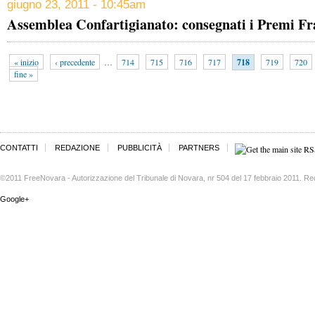
giugno 23, 2011 - 10:45am
Assemblea Confartigianato: consegnati i Premi F
« inizio
‹ precedente
…
714
715
716
717
718
719
720
fine »
CONTATTI
REDAZIONE
PUBBLICITÀ
PARTNERS
©2011 FreeNovara - Autorizzazione del Tribunale di Novara, nr 504 del 17 febbraio 2011. Re
Google+