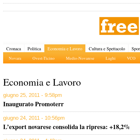
Cronaca
Politica
Economia e Lavoro
Cultura e Spettacolo
Spor
Novara
Ovest-Ticino
Medio-Novarese
Laghi
VCO
Economia e Lavoro
giugno 25, 2011 - 9:58pm
Inaugurato Promoterr
giugno 24, 2011 - 10:56pm
L’export novarese consolida la ripresa: +18,2%