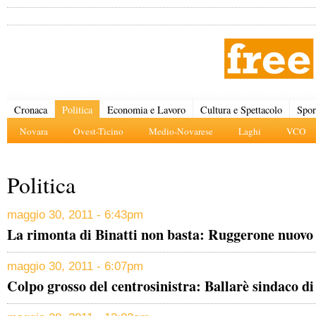
Cronaca
Politica
Economia e Lavoro
Cultura e Spettacolo
Spor
Novara
Ovest-Ticino
Medio-Novarese
Laghi
VCO
Politica
maggio 30, 2011 - 6:43pm
La rimonta di Binatti non basta: Ruggerone nuovo 
maggio 30, 2011 - 6:07pm
Colpo grosso del centrosinistra: Ballarè sindaco d