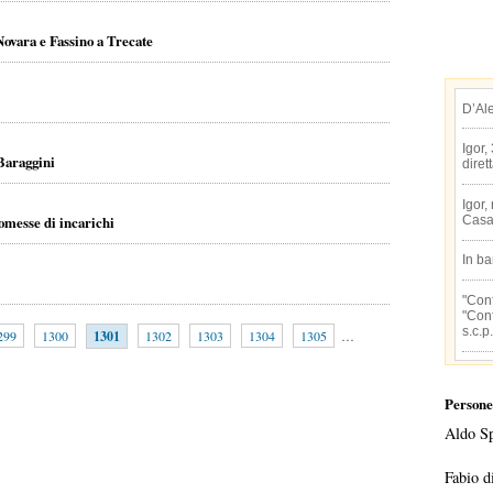
ovara e Fassino a Trecate
D’Al
Igor,
 Baraggini
diret
Igor,
romesse di incarichi
Casa
In b
"Conf
"Conf
s.c.p.
299
1300
1301
1302
1303
1304
1305
…
Persone
Aldo S
Fabio d