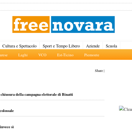
Cultura e Spettacolo
Sport e Tempo Libero
Aziende
Scuola
rese
Laghi
VCO
Est-Ticino
Piemonte
Share
|
 chiusura della campagna elettorale di Binatti
olossale
invece sì