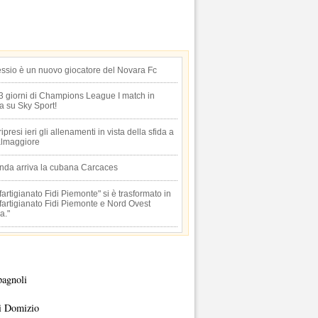
essio è un nuovo giocatore del Novara Fc
 3 giorni di Champions League I match in
ta su Sky Sport!
 ripresi ieri gli allenamenti in vista della sfida a
lmaggiore
anda arriva la cubana Carcaces
artigianato Fidi Piemonte" si è trasformato in
artigianato Fidi Piemonte e Nord Ovest
a."
pagnoli
i Domizio