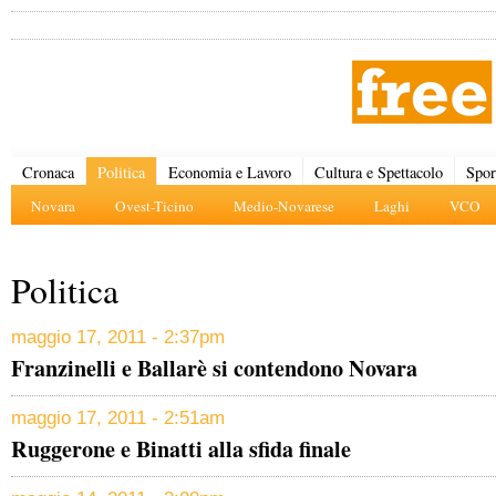
Cronaca
Politica
Economia e Lavoro
Cultura e Spettacolo
Spor
Novara
Ovest-Ticino
Medio-Novarese
Laghi
VCO
Politica
maggio 17, 2011 - 2:37pm
Franzinelli e Ballarè si contendono Novara
maggio 17, 2011 - 2:51am
Ruggerone e Binatti alla sfida finale