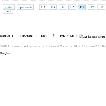
« inizio
‹ precedente
…
112
113
114
115
116
117
118
fine »
CONTATTI
REDAZIONE
PUBBLICITÀ
PARTNERS
©2011 FreeNovara - Autorizzazione del Tribunale di Novara, nr 504 del 17 febbraio 2011. Re
Google+