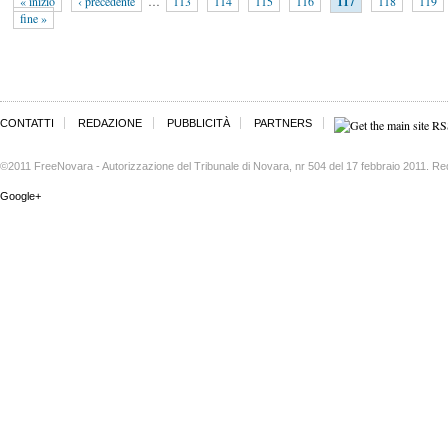
« inizio
‹ precedente
…
113
114
115
116
117
118
119
fine »
CONTATTI
REDAZIONE
PUBBLICITÀ
PARTNERS
©2011 FreeNovara - Autorizzazione del Tribunale di Novara, nr 504 del 17 febbraio 2011. Re
Google+