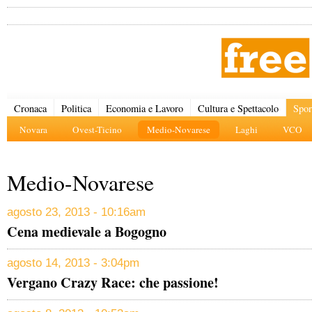
Cronaca
Politica
Economia e Lavoro
Cultura e Spettacolo
Spor
Novara
Ovest-Ticino
Medio-Novarese
Laghi
VCO
Medio-Novarese
agosto 23, 2013 - 10:16am
Cena medievale a Bogogno
agosto 14, 2013 - 3:04pm
Vergano Crazy Race: che passione!