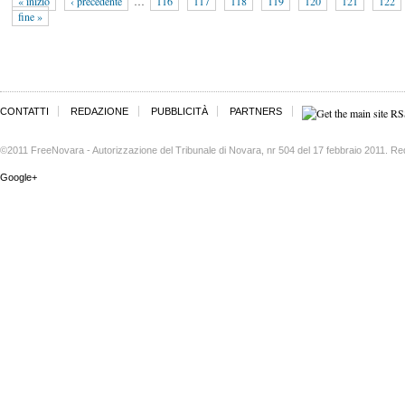
« inizio
‹ precedente
…
116
117
118
119
120
121
122
fine »
CONTATTI
REDAZIONE
PUBBLICITÀ
PARTNERS
©2011 FreeNovara - Autorizzazione del Tribunale di Novara, nr 504 del 17 febbraio 2011. Re
Google+