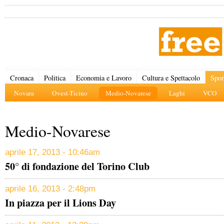
Cronaca
Politica
Economia e Lavoro
Cultura e Spettacolo
Spor
Novara
Ovest-Ticino
Medio-Novarese
Laghi
VCO
Medio-Novarese
aprile 17, 2013 - 10:46am
50° di fondazione del Torino Club
aprile 16, 2013 - 2:48pm
In piazza per il Lions Day