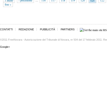
« inizio
‹ precedente
…
116
117
118
119
120
121
122
fine »
CONTATTI
REDAZIONE
PUBBLICITÀ
PARTNERS
©2011 FreeNovara - Autorizzazione del Tribunale di Novara, nr 504 del 17 febbraio 2011. Re
Google+