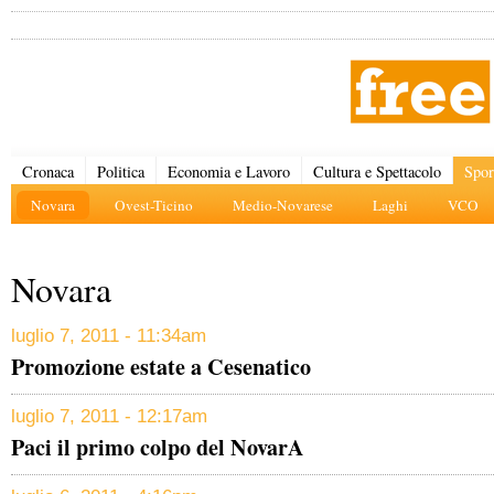
Cronaca
Politica
Economia e Lavoro
Cultura e Spettacolo
Spor
Novara
Ovest-Ticino
Medio-Novarese
Laghi
VCO
Novara
luglio 7, 2011 - 11:34am
Promozione estate a Cesenatico
luglio 7, 2011 - 12:17am
Paci il primo colpo del NovarA