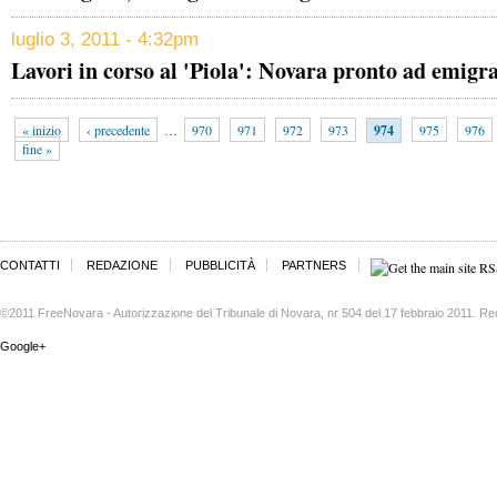
luglio 3, 2011 - 4:32pm
Lavori in corso al 'Piola': Novara pronto ad emigra
« inizio
‹ precedente
…
970
971
972
973
974
975
976
fine »
CONTATTI
REDAZIONE
PUBBLICITÀ
PARTNERS
©2011 FreeNovara - Autorizzazione del Tribunale di Novara, nr 504 del 17 febbraio 2011. Re
Google+