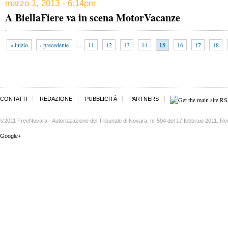
marzo 1, 2013 - 6:14pm
A BiellaFiere va in scena MotorVacanze
« inizio
‹ precedente
…
11
12
13
14
15
16
17
18
CONTATTI
REDAZIONE
PUBBLICITÀ
PARTNERS
©2011 FreeNovara - Autorizzazione del Tribunale di Novara, nr 504 del 17 febbraio 2011. Re
Google+