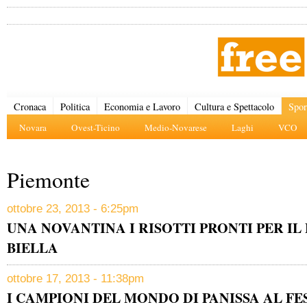
Cronaca
Politica
Economia e Lavoro
Cultura e Spettacolo
Spor
Novara
Ovest-Ticino
Medio-Novarese
Laghi
VCO
Piemonte
ottobre 23, 2013 - 6:25pm
UNA NOVANTINA I RISOTTI PRONTI PER IL 
BIELLA
ottobre 17, 2013 - 11:38pm
I CAMPIONI DEL MONDO DI PANISSA AL FE