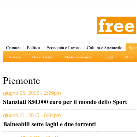
Cronaca
Politica
Economia e Lavoro
Cultura e Spettacolo
Spor
Novara
Ovest-Ticino
Medio-Novarese
Laghi
VCO
Piemonte
giugno 25, 2015 - 2:29pm
Stanziati 850.000 euro per il mondo dello Sport
giugno 21, 2015 - 6:04pm
Balneabili sette laghi e due torrenti