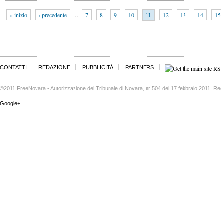
« inizio
‹ precedente
…
7
8
9
10
11
12
13
14
15
CONTATTI
REDAZIONE
PUBBLICITÀ
PARTNERS
©2011 FreeNovara - Autorizzazione del Tribunale di Novara, nr 504 del 17 febbraio 2011. Re
Google+