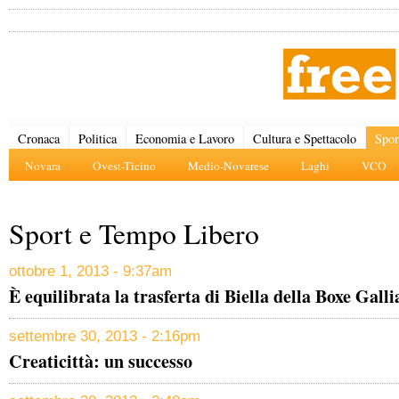
Cronaca
Politica
Economia e Lavoro
Cultura e Spettacolo
Spor
Novara
Ovest-Ticino
Medio-Novarese
Laghi
VCO
Sport e Tempo Libero
ottobre 1, 2013 - 9:37am
È equilibrata la trasferta di Biella della Boxe Galli
settembre 30, 2013 - 2:16pm
Creaticittà: un successo