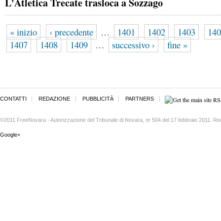
L'Atletica Trecate trasloca a Sozzago
« inizio
‹ precedente
…
1401
1402
1403
140
1407
1408
1409
…
successivo ›
fine »
CONTATTI
REDAZIONE
PUBBLICITÀ
PARTNERS
©2011 FreeNovara - Autorizzazione del Tribunale di Novara, nr 504 del 17 febbraio 2011. Re
Google+