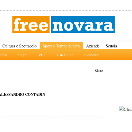
Cultura e Spettacolo
Sport e Tempo Libero
Aziende
Scuola
rese
Laghi
VCO
Est-Ticino
Piemonte
Share
|
 ALESSANDRO CONTADIN