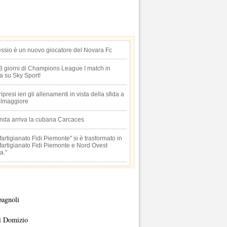
essio è un nuovo giocatore del Novara Fc
 3 giorni di Champions League I match in
ta su Sky Sport!
 ripresi ieri gli allenamenti in vista della sfida a
lmaggiore
anda arriva la cubana Carcaces
artigianato Fidi Piemonte" si è trasformato in
artigianato Fidi Piemonte e Nord Ovest
a."
pagnoli
i Domizio