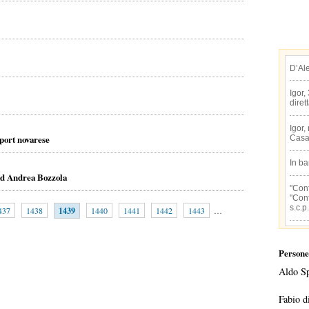
D’Al
Igor,
diret
Igor,
port novarese
Casa
In b
 ad Andrea Bozzola
"Conf
"Conf
s.c.p.
437
1438
1439
1440
1441
1442
1443
…
Persone
Aldo S
Fabio d