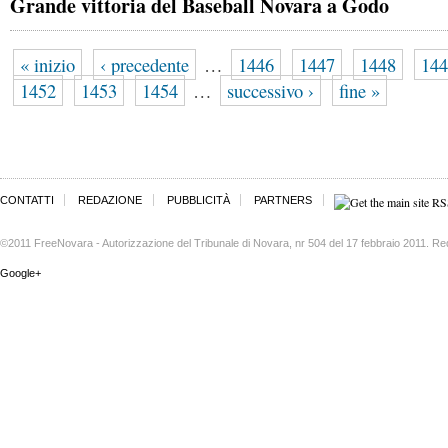
Grande vittoria del Baseball Novara a Godo
« inizio
‹ precedente
…
1446
1447
1448
144
1452
1453
1454
…
successivo ›
fine »
CONTATTI
REDAZIONE
PUBBLICITÀ
PARTNERS
©2011 FreeNovara - Autorizzazione del Tribunale di Novara, nr 504 del 17 febbraio 2011. Re
Google+