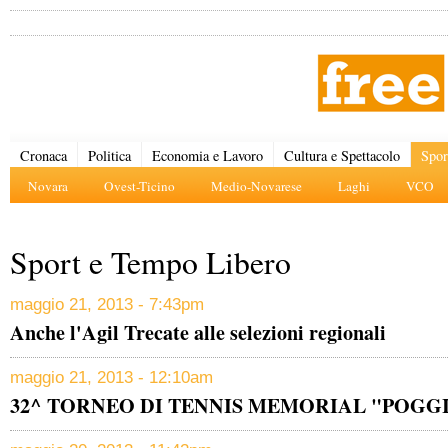
Cronaca
Politica
Economia e Lavoro
Cultura e Spettacolo
Spor
Novara
Ovest-Ticino
Medio-Novarese
Laghi
VCO
Sport e Tempo Libero
maggio 21, 2013 - 7:43pm
Anche l'Agil Trecate alle selezioni regionali
maggio 21, 2013 - 12:10am
32^ TORNEO DI TENNIS MEMORIAL "POGGI