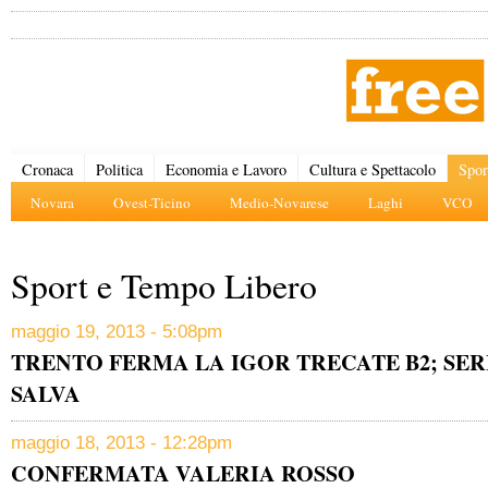
Cronaca
Politica
Economia e Lavoro
Cultura e Spettacolo
Spor
Novara
Ovest-Ticino
Medio-Novarese
Laghi
VCO
Sport e Tempo Libero
maggio 19, 2013 - 5:08pm
TRENTO FERMA LA IGOR TRECATE B2; SER
SALVA
maggio 18, 2013 - 12:28pm
CONFERMATA VALERIA ROSSO